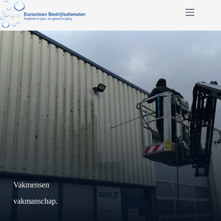
Ga
naar
de
inhoud
Vakmensen
vakmanschap.