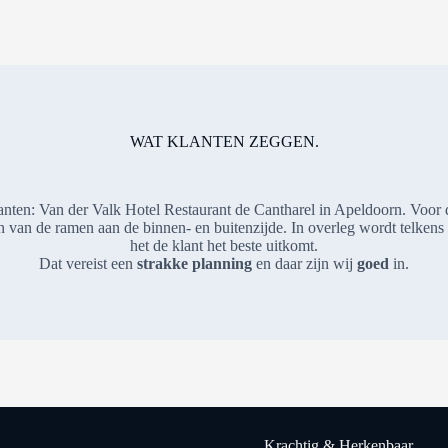
WAT KLANTEN ZEGGEN.
lanten: Van der Valk Hotel Restaurant de Cantharel in Apeldoorn. Voor
n van de ramen aan de binnen- en buitenzijde. In overleg wordt telken
het de klant het beste uitkomt.
Dat vereist een
strakke planning
en daar zijn wij
goed
in.
Krachtig & Herkenbaar