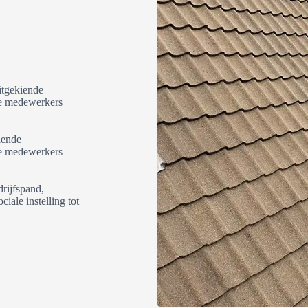
itgekiende
de medewerkers
iende
de medewerkers
rijfspand,
iale instelling tot